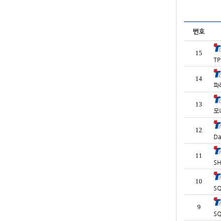
번호
15
T
14
파
13
모
12
Da
11
SH
10
SQ
9
SQ