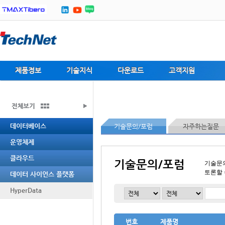
제품정보
기술지식
다운로드
고객지원
데이터베이스
기술문의/포럼
자주하는질문
운영체제
클라우드
기술문의/포럼
기술문
토론할 
데이터 사이언스 플랫폼
HyperData
번호
제품명