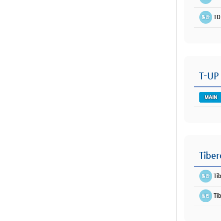
TD
T-UP
Tiber
Ti
Ti